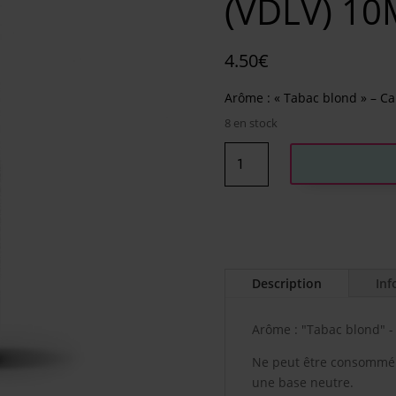
(VDLV) 10
4.50
€
Arôme : « Tabac blond » – C
8 en stock
quantité
de
CLASSIC
RY4
-
ARÔME
CIRKUS
Description
Inf
(VDLV)
10ML
Arôme : "Tabac blond" -
Ne peut être consommé 
une base neutre.