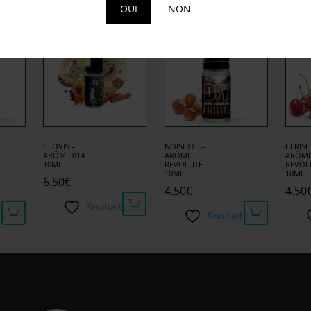
milaires
OUI
NON
CLOVIS –
NOISETTE –
CERISE
ARÔME 814
ARÔME
ARÔM
10ML
REVOLUTE
REVOL
10ML
10ML
6.50
€
4.50
€
4.50
Souhaits
ts
Souhaits