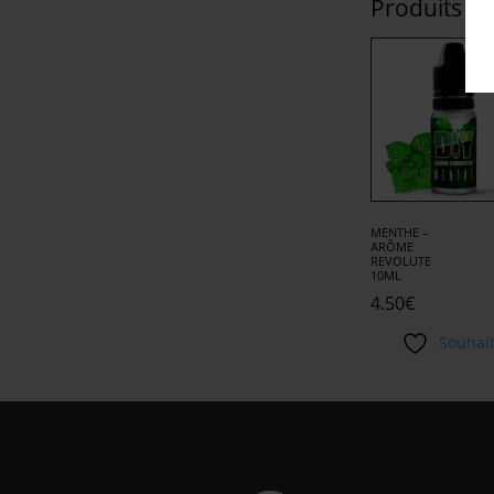
Produits si
MENTHE –
ARÔME
REVOLUTE
10ML
4.50
€
Souhai