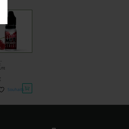
 –
E
UTE
€
Souhaits