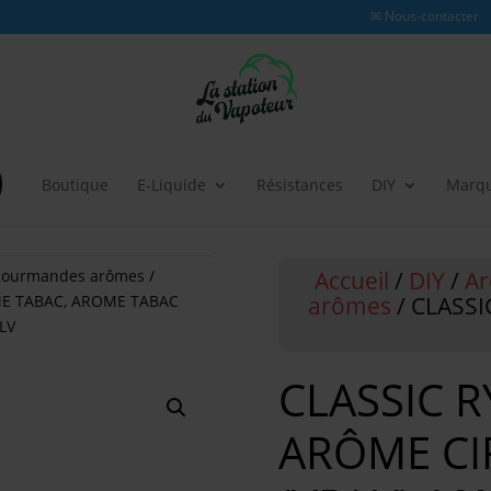
✉ Nous-contacter
Boutique
E-Liquide
Résistances
DIY
Marq
Accueil
/
DIY
/
A
gourmandes arômes
arômes
/ CLASSI
E TABAC
,
AROME TABAC
LV
CLASSIC R
ARÔME CI