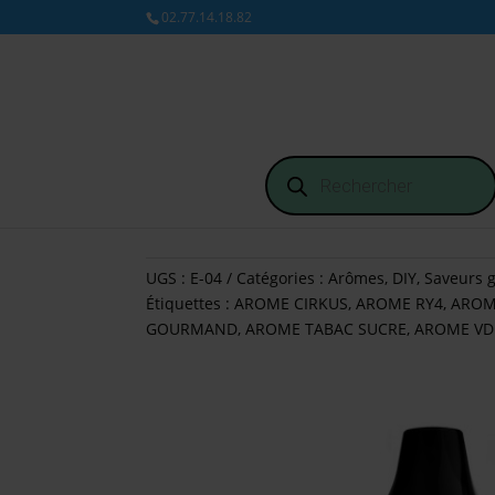
02.77.14.18.82
Recherche
de
produits
UGS :
E-04
Catégories :
Arômes
,
DIY
,
Saveurs 
Étiquettes :
AROME CIRKUS
,
AROME RY4
,
AROM
GOURMAND
,
AROME TABAC SUCRE
,
AROME VD