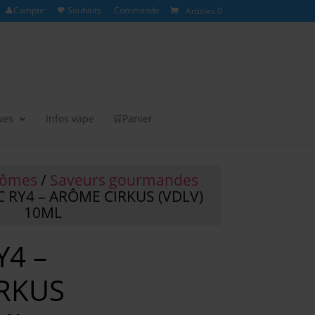
👤Compte
🖤 Souhaits
Commande
Articles 0
ues
Infos vape
🛒Panier
rômes
/
Saveurs gourmandes
C RY4 – ARÔME CIRKUS (VDLV)
10ML
Y4 –
RKUS