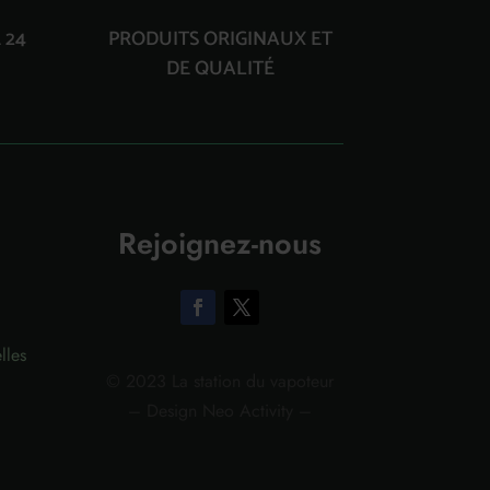
 24
PRODUITS ORIGINAUX ET
DE QUALITÉ
Rejoignez-nous
lles
© 2023 La station du vapoteur
– Design Neo Activity –