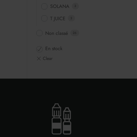
SOLANA
3
T JUICE
3
Non classé
26
En stock