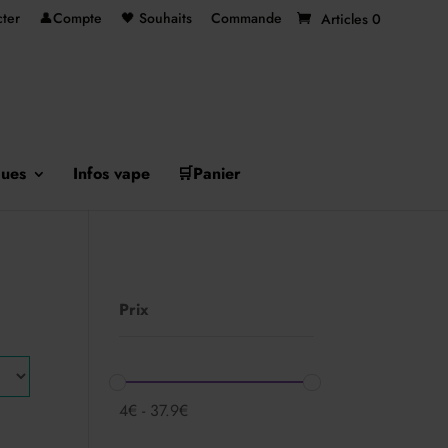
ter
👤Compte
🖤 Souhaits
Commande
Articles 0
ues
Infos vape
🛒Panier
Prix
4
€
-
37.9
€