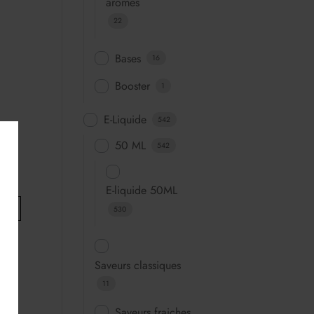
arômes
22
Bases
16
Booster
1
E-Liquide
542
50 ML
542
E-liquide 50ML
530
Saveurs classiques
11
Saveurs fraiches