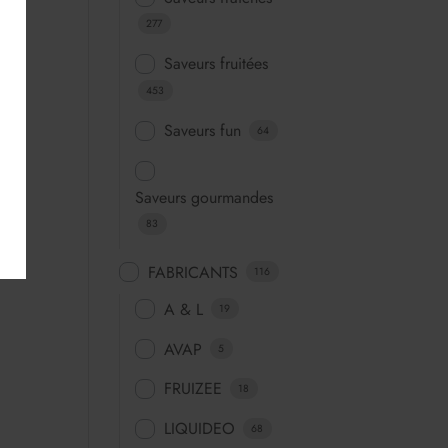
277
Saveurs fruitées
453
Saveurs fun
64
Saveurs gourmandes
83
FABRICANTS
116
A & L
19
AVAP
5
FRUIZEE
18
LIQUIDEO
68