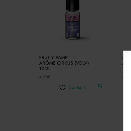
FRUITY PAMP’ –
MEN
ARÔME CIRKUS (VDLV)
ARÔ
10ML
10M
4.50
€
4.50
Souhaits