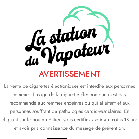
Votre panier est actuellement vide.
RETOUR À LA BOUTIQUE
AVERTISSEMENT
La vente de cigarettes électroniques est interdite aux personnes
mineurs. L’usage de la cigarette électronique n’est pas
recommandé aux femmes enceintes ou qui allaitent et aux
personnes souffrant de pathologies cardio-vasculaires. En
cliquant sur le bouton Entrer, vous certifiez avoir au moins 18 ans
et avoir pris connaissance du message de prévention.