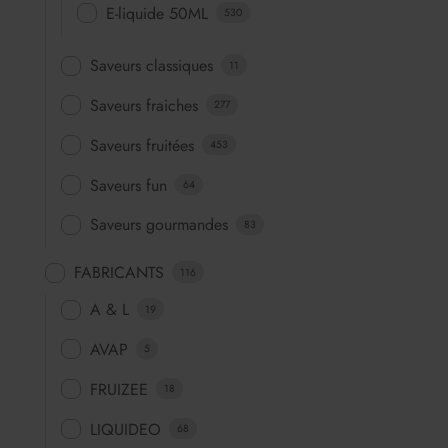
E-liquide 50ML
530
Saveurs classiques
11
Saveurs fraiches
277
Saveurs fruitées
453
Saveurs fun
64
Saveurs gourmandes
83
FABRICANTS
116
A & L
19
AVAP
5
FRUIZEE
18
LIQUIDEO
68