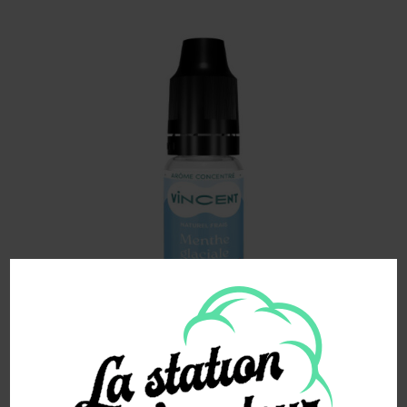
MENTHE GLACIALE – ARÔME VINCENT
(VDLV) 10ML
4.90
€