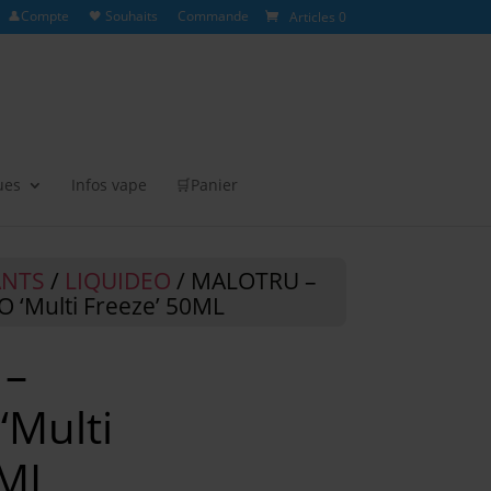
👤Compte
🖤 Souhaits
Commande
Articles 0
ues
Infos vape
🛒Panier
ANTS
/
LIQUIDEO
/ MALOTRU –
 ‘Multi Freeze’ 50ML
 –
‘Multi
0ML