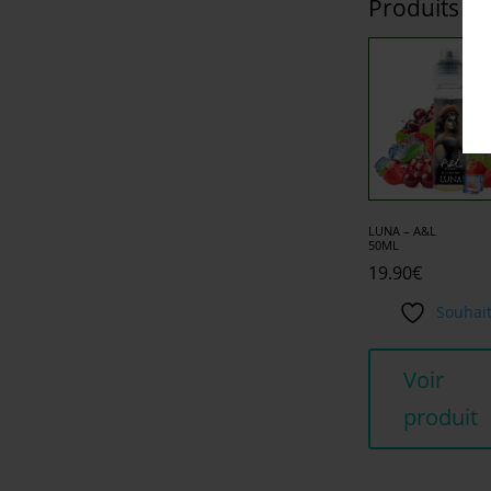
Produits si
LUNA – A&L
50ML
19.90
€
Souhai
Voir
produit