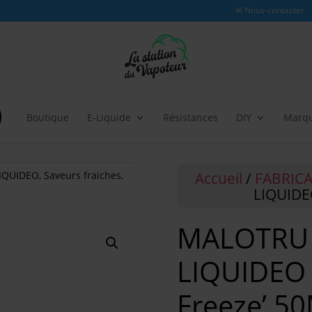
✉ Nous-contacter
Boutique
E-Liquide
Résistances
DIY
Marq
Accueil
/
FABRIC
IQUIDEO
,
Saveurs fraiches
,
LIQUIDEO
MALOTRU
LIQUIDEO 
Freeze’ 5