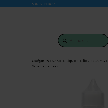
02.77.14.18.82
Recherche
de
produits
Catégories :
50 ML
,
E-Liquide
,
E-liquide 50ML
,
L
Saveurs fruitées