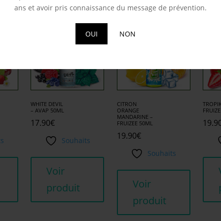
milaires
ans et avoir pris connaissance du message de prévention.
OUI
NON
WHITE DEVIL
CITRON
TROPIK
– AVAP 50ML
ORANGE
FRUIZE
MANDARINE –
17.90
€
19.9
FRUIZEE 50ML
19.90
€
ts
Souhaits
Souhaits
Voir
Voir
produit
produit