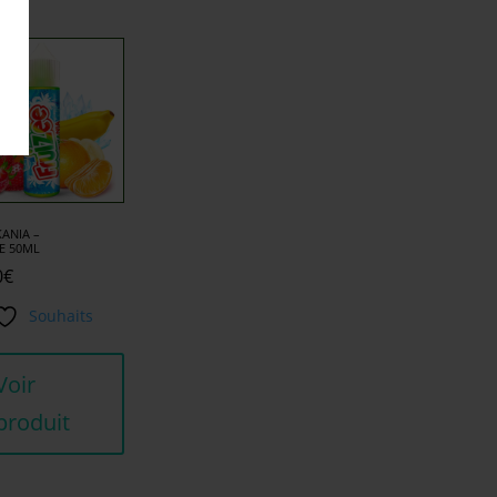
ANIA –
E 50ML
0
€
Souhaits
Voir
produit