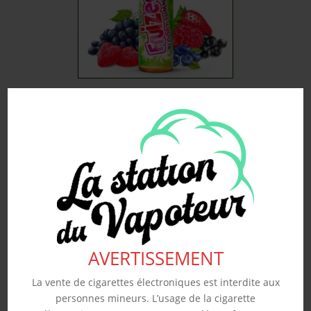
BLOODY SUMMER ‘NO
FRESH’ – FRUIZEE 50ML
19.90
€
Souhaits
Voir produit
AVERTISSEMENT
La vente de cigarettes électroniques est interdite aux
personnes mineurs. L’usage de la cigarette