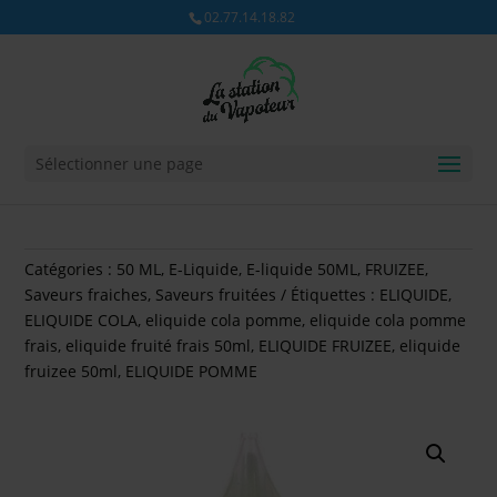
02.77.14.18.82
Sélectionner une page
Catégories :
50 ML
,
E-Liquide
,
E-liquide 50ML
,
FRUIZEE
,
Saveurs fraiches
,
Saveurs fruitées
Étiquettes :
ELIQUIDE
,
ELIQUIDE COLA
,
eliquide cola pomme
,
eliquide cola pomme
frais
,
eliquide fruité frais 50ml
,
ELIQUIDE FRUIZEE
,
eliquide
fruizee 50ml
,
ELIQUIDE POMME