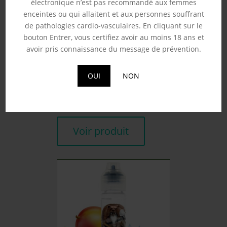
électronique n’est pas recommandé aux femmes
enceintes ou qui allaitent et aux personnes souffrant
de pathologies cardio-vasculaires. En cliquant sur le
bouton Entrer, vous certifiez avoir au moins 18 ans et
avoir pris connaissance du message de prévention.
SUNSET LOVER – FRUIZEE
50ML
OUI
NON
19.90
€
Souhaits
Voir produit