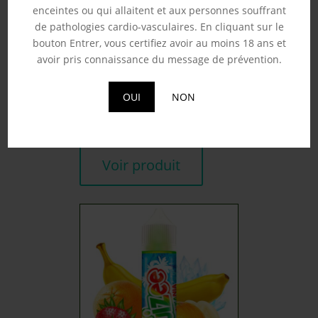
enceintes ou qui allaitent et aux personnes souffrant
de pathologies cardio-vasculaires. En cliquant sur le
bouton Entrer, vous certifiez avoir au moins 18 ans et
avoir pris connaissance du message de prévention.
RAGNAROK LEGEND –
A&L 50ML
19.90
€
OUI
NON
Souhaits
Voir produit