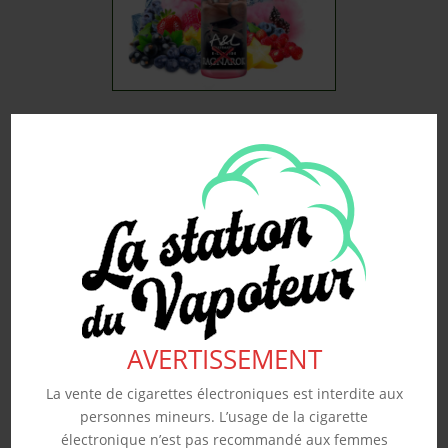
RAGNAROK X – A&L 50ML
19.90
€
Souhaits
Voir produit
AVERTISSEMENT
La vente de cigarettes électroniques est interdite aux
personnes mineurs. L’usage de la cigarette
électronique n’est pas recommandé aux femmes