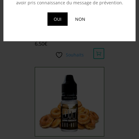
avoir pris connaissance du message de prévention.
OUI
NON
DAGOBERT – ARÔME 814
10ML
6.50
€
Souhaits