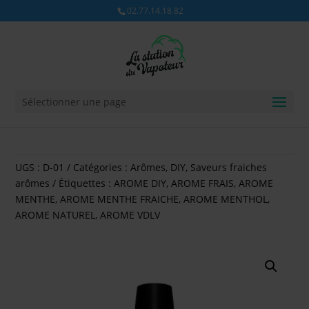
02.77.14.18.82
Sélectionner une page
UGS :
D-01
Catégories :
Arômes
,
DIY
,
Saveurs fraiches
arômes
Étiquettes :
AROME DIY
,
AROME FRAIS
,
AROME
MENTHE
,
AROME MENTHE FRAICHE
,
AROME MENTHOL
,
AROME NATUREL
,
AROME VDLV