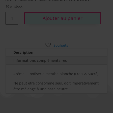
10 en stock
quantité
Ajouter au panier
de
MENTHE
FRAICHE
-
ARÔME
Souhaits
VINCENT
Description
(VDLV)
10ML
Informations complémentaires
Arôme : Confiserie menthe blanche (Frais & Sucré).
Ne peut être consommé seul, doit impérativement
être mélangé à une base neutre.