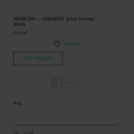
MASK’ON – LIQUIDEO ‘Juice Heroes’
50ML
19.90
€
Souhaits
VOIR PRODUIT
1
2
3
→
Prix
4
€
-
37.9
€