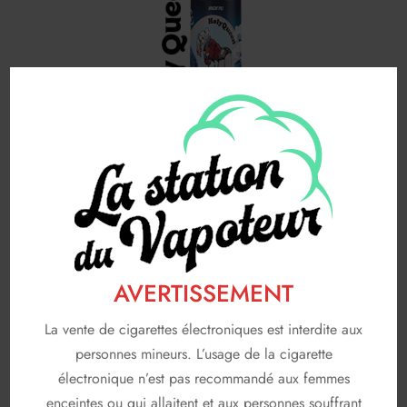
HOLYQUEEN – LIQUIDEO ‘Juice Heroes’
50ML
19.90
€
AVERTISSEMENT
Souhaits
La vente de cigarettes électroniques est interdite aux
VOIR PRODUIT
personnes mineurs. L’usage de la cigarette
électronique n’est pas recommandé aux femmes
enceintes ou qui allaitent et aux personnes souffrant