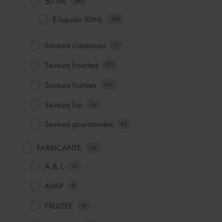
50 ML
542
E-liquide 50ML
530
Saveurs classiques
11
Saveurs fraiches
277
Saveurs fruitées
453
Saveurs fun
64
Saveurs gourmandes
83
FABRICANTS
116
A & L
19
AVAP
5
FRUIZEE
18