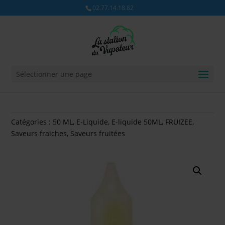
02.77.14.18.82
Sélectionner une page
Catégories :
50 ML
,
E-Liquide
,
E-liquide 50ML
,
FRUIZEE
,
Saveurs fraiches
,
Saveurs fruitées