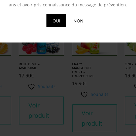
milaires
ans et avoir pris connaissance du message de prévention.
OUI
NON
BLUE DEVIL –
CRAZY
ONI – 
AVAP 50ML
MANGO ‘NO
50ML
FRESH’ –
17.90
€
19.9
FRUIZEE 50ML
19.90
€
ts
Souhaits
Souhaits
Voir
Voir
produit
produit