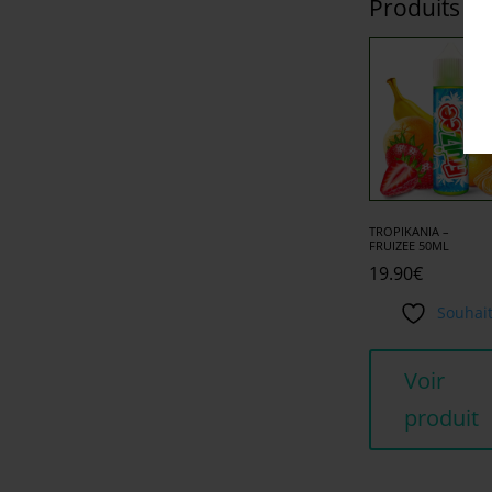
Produits si
TROPIKANIA –
FRUIZEE 50ML
19.90
€
Souhai
Voir
produit