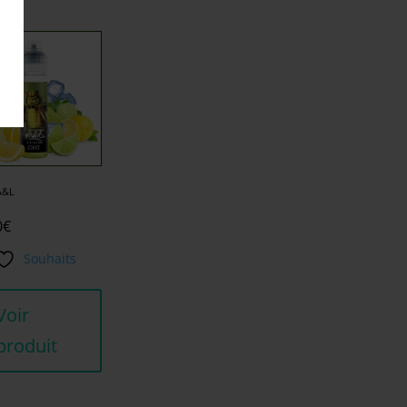
A&L
0
€
Souhaits
Voir
produit