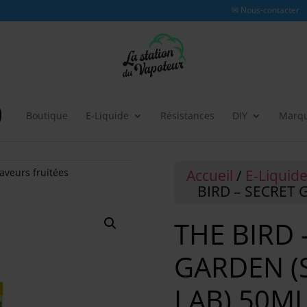
✉ Nous-contacter
Boutique
E-Liquide
Résistances
DIY
Marq
Accueil
/
E-Liquid
aveurs fruitées
BIRD – SECRET 
THE BIRD 
GARDEN (
LAB) 50M