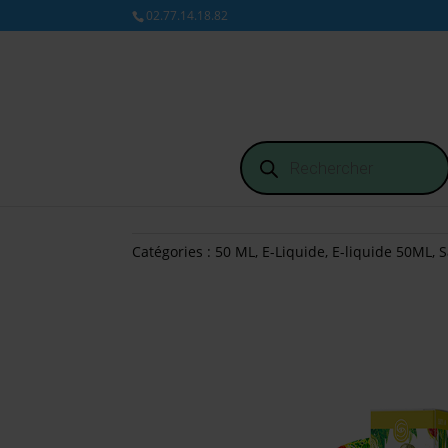
02.77.14.18.82
Recherche
de
produits
Catégories :
50 ML
,
E-Liquide
,
E-liquide 50ML
,
S