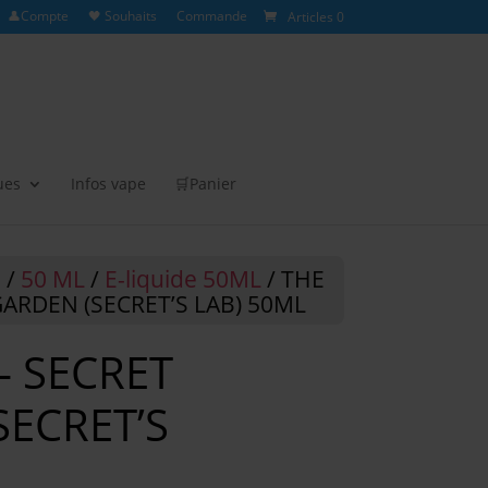
👤Compte
🖤 Souhaits
Commande
Articles 0
ues
Infos vape
🛒Panier
e
/
50 ML
/
E-liquide 50ML
/ THE
GARDEN (SECRET’S LAB) 50ML
– SECRET
SECRET’S
L