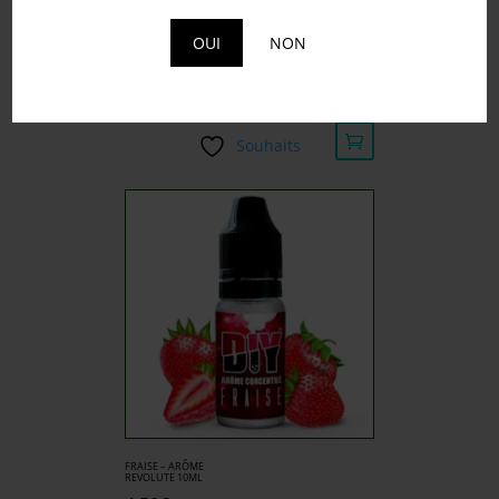
OUI
NON
CLOVIS – ARÔME 814
10ML
6.50
€
Souhaits
FRAISE – ARÔME
REVOLUTE 10ML