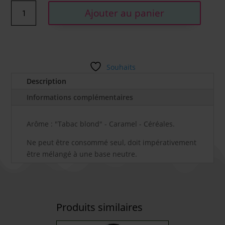
quantité
Ajouter au panier
de
SWEET
-
ARÔME
CIRKUS
Souhaits
(VDLV)
Description
30ML
Informations complémentaires
Arôme : "Tabac blond" - Caramel - Céréales.
Ne peut être consommé seul, doit impérativement
être mélangé à une base neutre.
Produits similaires