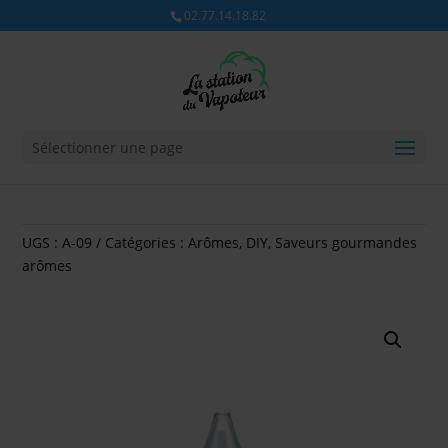
02.77.14.18.82
Sélectionner une page
UGS :
A-09
Catégories :
Arômes
,
DIY
,
Saveurs gourmandes
arômes