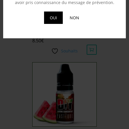
avoir pris connaissance du message de prévention.
OUI
NON
BASE 275ML (VG 100) –
REVOLUTE
8.50
€
Souhaits