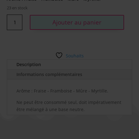
23 en stock
quantité
Ajouter au panier
de
FRUITS
ROUGES
-
ARÔME
Souhaits
CIRKUS
Description
(VDLV)
10ML
Informations complémentaires
Arôme : Fraise - Framboise - Mûre - Myrtille.
Ne peut être consommé seul, doit impérativement
être mélangé à une base neutre.