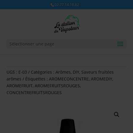
02.77.14.18.82
Sélectionner une page
UGS :
E-03
Catégories :
Arômes
,
DIY
,
Saveurs fruitées
arômes
Étiquettes :
AROMECONCENTRE
,
AROMEDIY
,
AROMEFRUIT
,
AROMEFRUITSROUGES
,
CONCENTREFRUITSROUGES