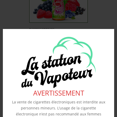
BLOODY SUMMER ‘NO
FRESH’ – FRUIZEE 50ML
19.90
€
Souhaits
Voir produit
AVERTISSEMENT
La vente de cigarettes électroniques est interdite aux
personnes mineurs. L’usage de la cigarette
électronique n’est pas recommandé aux femmes