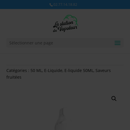
02.77.14.18.82
Sélectionner une page
Catégories :
50 ML
,
E-Liquide
,
E-liquide 50ML
,
Saveurs
fruitées