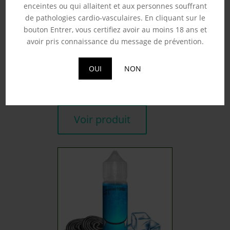
enceintes ou qui allaitent et aux personnes souffrant
de pathologies cardio-vasculaires. En cliquant sur le
bouton Entrer, vous certifiez avoir au moins 18 ans et
avoir pris connaissance du message de prévention.
COLA POMME – FRUIZEE
50ML
19.90
€
OUI
NON
Souhaits
Voir produit