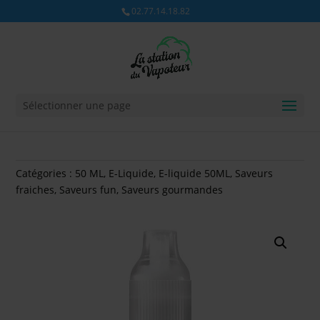
02.77.14.18.82
Sélectionner une page
Catégories :
50 ML
,
E-Liquide
,
E-liquide 50ML
,
Saveurs
fraiches
,
Saveurs fun
,
Saveurs gourmandes