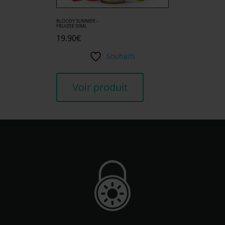
BLOODY SUMMER –
FRUIZEE 50ML
19.90
€
Souhaits
Voir produit