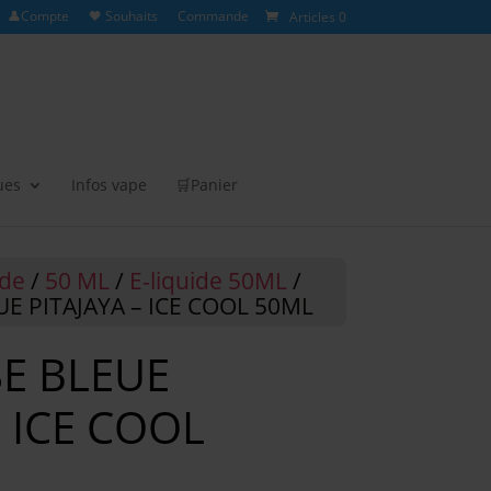
👤Compte
🖤 Souhaits
Commande
Articles 0
ues
Infos vape
🛒Panier
ide
/
50 ML
/
E-liquide 50ML
/
E PITAJAYA – ICE COOL 50ML
E BLEUE
– ICE COOL