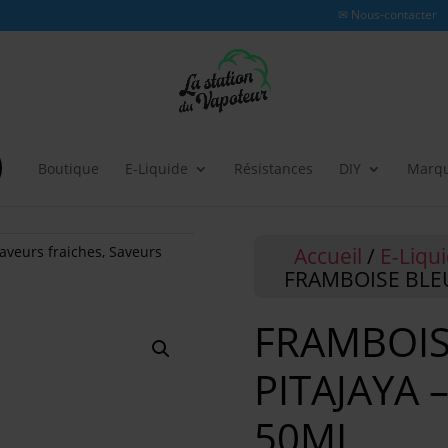
✉ Nous-contacter
Boutique
E-Liquide
Résistances
DIY
Marq
Accueil
/
E-Liqu
aveurs fraiches
,
Saveurs
FRAMBOISE BLEU
FRAMBOIS
PITAJAYA 
50ML