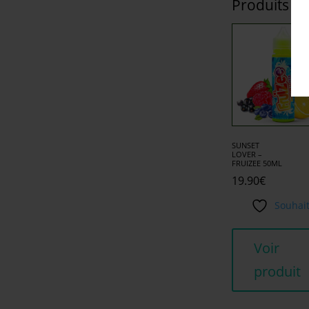
Produits si
SUNSET
LOVER –
FRUIZEE 50ML
19.90
€
Souhai
Voir
produit