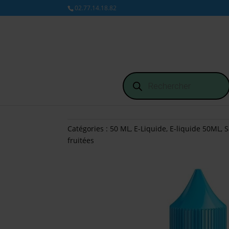
02.77.14.18.82
Recherche
de
produits
Catégories :
50 ML
,
E-Liquide
,
E-liquide 50ML
,
S
fruitées