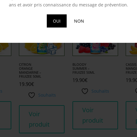
milaires
ans et avoir pris connaissance du message de prévention.
OUI
NON
CITRON
BLOODY
CASSIS
ORANGE
SUMMER –
MANGU
MANDARINE –
FRUIZEE 50ML
FRUIZE
FRUIZEE 50ML
19.90
€
19.9
19.90
€
ts
Souhaits
Souhaits
Voir
Voir
produit
produit