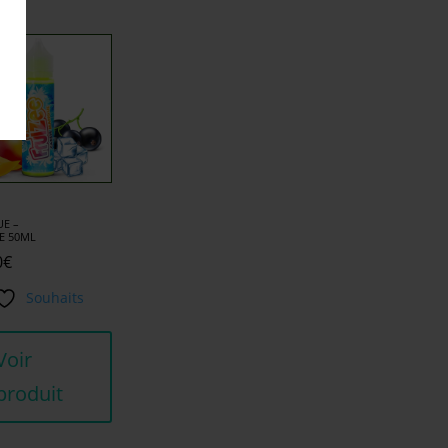
E –
E 50ML
0
€
Souhaits
Voir
produit