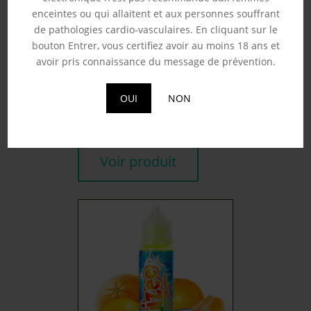
enceintes ou qui allaitent et aux personnes souffrant
de pathologies cardio-vasculaires. En cliquant sur le
bouton Entrer, vous certifiez avoir au moins 18 ans et
avoir pris connaissance du message de prévention.
VALKYRIE – A&L 50ML
19.90
€
OUI
NON
Souhaits
Voir produit