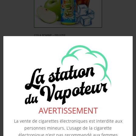
COLA POMME – FRUIZEE
50ML
19.90
€
Souhaits
Voir produit
AVERTISSEMENT
La vente de cigarettes électroniques est interdite aux
personnes mineurs. L’usage de la cigarette
électronique n’est pas recommandé aux femmes