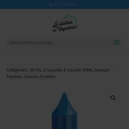
02.77.14.18.82
Sélectionner une page
Catégories :
50 ML
,
E-Liquide
,
E-liquide 50ML
,
Saveurs
fraiches
,
Saveurs fruitées