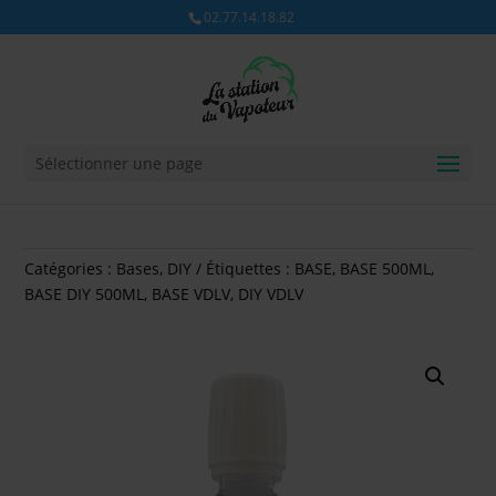
02.77.14.18.82
Sélectionner une page
Catégories :
Bases
,
DIY
Étiquettes :
BASE
,
BASE 500ML
,
BASE DIY 500ML
,
BASE VDLV
,
DIY VDLV