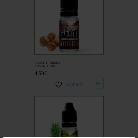
NOISETTE – ARÔME
REVOLUTE 10ML
4.50
€
Souhaits