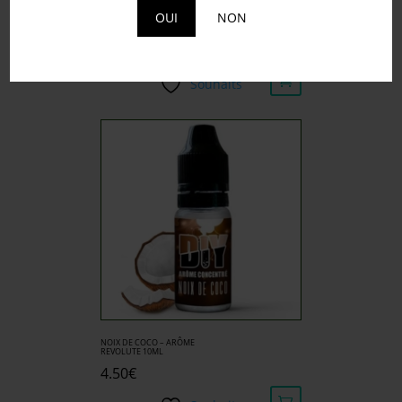
OUI
NON
SHAKE AGRUMES –
ARÔME REVOLUTE 10ML
4.50
€
Souhaits
NOIX DE COCO – ARÔME
REVOLUTE 10ML
4.50
€