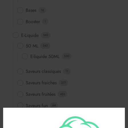
Bases
16
Booster
1
E-Liquide
542
50 ML
542
E-liquide 50ML
530
Saveurs classiques
11
Saveurs fraiches
277
Saveurs fruitées
453
Saveurs fun
64
Saveurs gourmandes
83