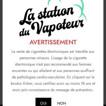
FABRICANTS
116
A & L
19
AVAP
5
FRUIZEE
18
LIQUIDEO
68
AVERTISSEMENT
SOLANA
3
La vente de cigarettes électroniques est interdite aux
personnes mineurs. L’usage de la cigarette
T JUICE
3
électronique n’est pas recommandé aux femmes
Non classé
26
enceintes ou qui allaitent et aux personnes souffrant
de pathologies cardio-vasculaires. En cliquant sur le
En stock
bouton Entrer, vous certifiez avoir au moins 18 ans et
avoir pris connaissance du message de prévention.
OUI
NON