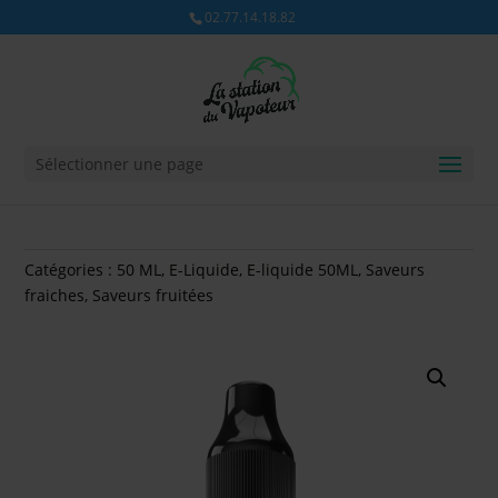
02.77.14.18.82
Sélectionner une page
Catégories :
50 ML
,
E-Liquide
,
E-liquide 50ML
,
Saveurs
fraiches
,
Saveurs fruitées