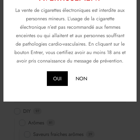
La vente de cigarettes électroniques est interdite aux
VOIR PRODUIT
personnes mineurs. L’usage de la cigarette
électronique n’est pas recommandé aux femmes
enceintes ou qui allaitent et aux personnes souffrant
Prix
de pathologies cardio-vasculaires. En cliquant sur le
bouton Entrer, vous certifiez avoir au moins 18 ans et
avoir pris connaissance du message de prévention.
4
€
-
37.9
€
OUI
NON
Catégories
DIY
97
Arômes
81
Saveurs fraiches arômes
29