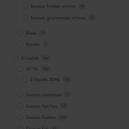
Saveurs fruitées arômes
50
Saveurs gourmandes arômes
22
Bases
16
Booster
1
E-Liquide
542
50 ML
542
E-liquide 50ML
530
Saveurs classiques
11
Saveurs fraiches
277
Saveurs fruitées
453
Saveurs fun
64