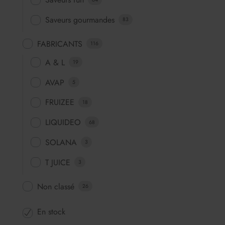
Saveurs gourmandes
83
FABRICANTS
116
A & L
19
AVAP
5
FRUIZEE
18
LIQUIDEO
68
SOLANA
3
T JUICE
3
Non classé
26
En stock