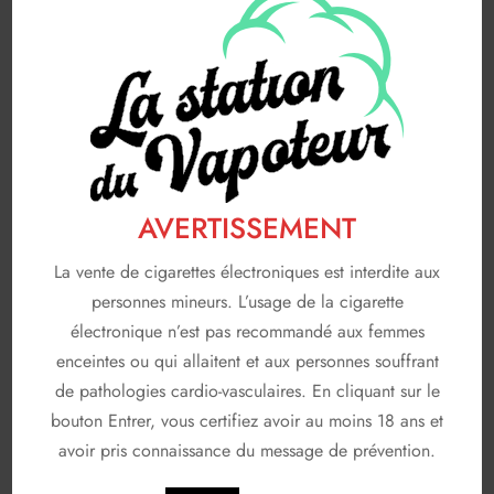
Saveurs gourmandes
83
FABRICANTS
116
A & L
19
AVAP
5
FRUIZEE
18
AVERTISSEMENT
LIQUIDEO
68
La vente de cigarettes électroniques est interdite aux
SOLANA
3
personnes mineurs. L’usage de la cigarette
électronique n’est pas recommandé aux femmes
T JUICE
3
enceintes ou qui allaitent et aux personnes souffrant
Non classé
de pathologies cardio-vasculaires. En cliquant sur le
26
bouton Entrer, vous certifiez avoir au moins 18 ans et
En stock
avoir pris connaissance du message de prévention.