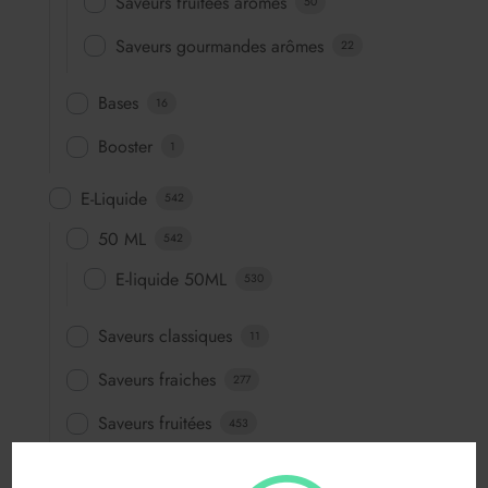
Saveurs fruitées arômes
50
Saveurs gourmandes arômes
22
Bases
16
Booster
1
E-Liquide
542
50 ML
542
E-liquide 50ML
530
Saveurs classiques
11
Saveurs fraiches
277
Saveurs fruitées
453
Saveurs fun
64