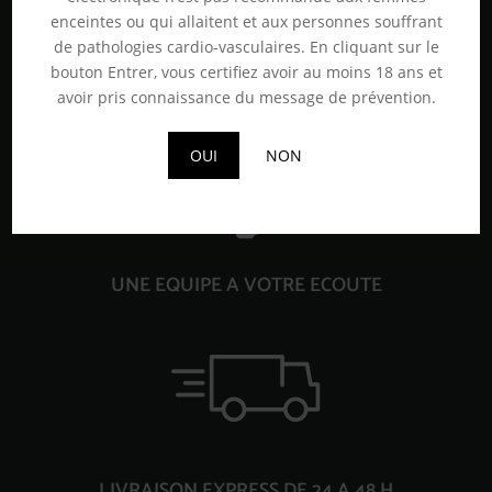
enceintes ou qui allaitent et aux personnes souffrant
de pathologies cardio-vasculaires. En cliquant sur le
bouton Entrer, vous certifiez avoir au moins 18 ans et
PAIEMENT 100% SECURISE
avoir pris connaissance du message de prévention.
OUI
NON
UNE EQUIPE A VOTRE ECOUTE
LIVRAISON EXPRESS DE 24 A 48 H