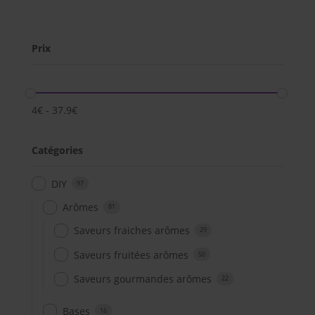
Prix
4
€
-
37.9
€
Catégories
DIY
97
Arômes
81
Saveurs fraiches arômes
29
Saveurs fruitées arômes
50
Saveurs gourmandes arômes
22
Bases
16