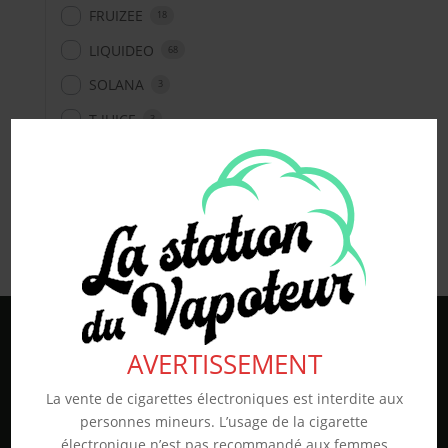
FRUIZEE
18
LIQUIDEO
68
SOLANA
3
T JUICE
3
Non classé
26
En stock
AVERTISSEMENT
La vente de cigarettes électroniques est interdite aux
personnes mineurs. L’usage de la cigarette
électronique n’est pas recommandé aux femmes