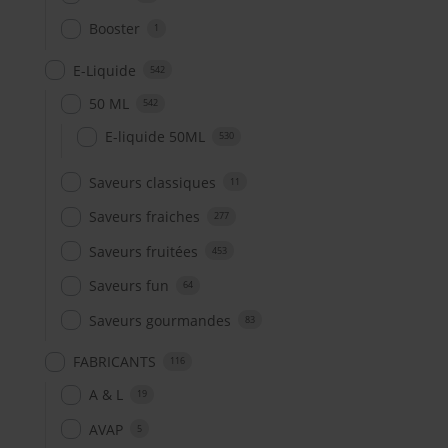
Booster
1
E-Liquide
542
50 ML
542
E-liquide 50ML
530
Saveurs classiques
11
Saveurs fraiches
277
Saveurs fruitées
453
Saveurs fun
64
Saveurs gourmandes
83
FABRICANTS
116
A & L
19
AVAP
5