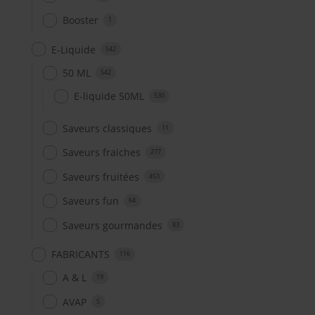
Booster
1
E-Liquide
542
50 ML
542
E-liquide 50ML
530
Saveurs classiques
11
Saveurs fraiches
277
Saveurs fruitées
453
Saveurs fun
64
Saveurs gourmandes
83
FABRICANTS
116
A & L
19
AVAP
5