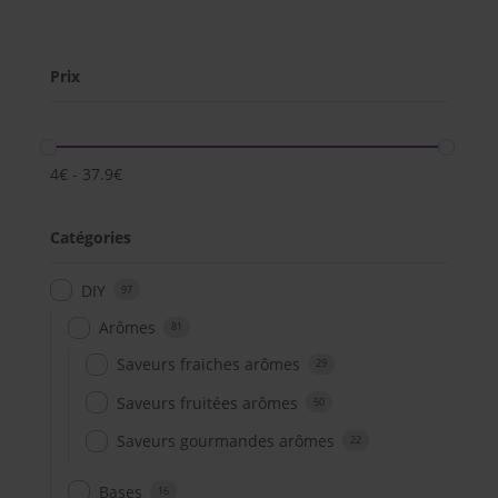
Prix
4
€
-
37.9
€
Catégories
DIY
97
Arômes
81
Saveurs fraiches arômes
29
Saveurs fruitées arômes
50
Saveurs gourmandes arômes
22
Bases
16