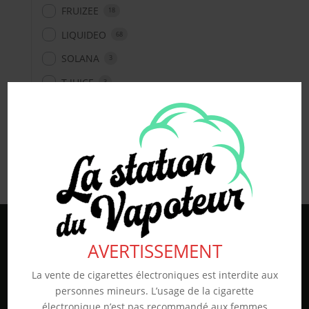
FRUIZEE
18
LIQUIDEO
68
SOLANA
3
T JUICE
3
Non classé
26
En stock
AVERTISSEMENT
La vente de cigarettes électroniques est interdite aux
personnes mineurs. L’usage de la cigarette
électronique n’est pas recommandé aux femmes