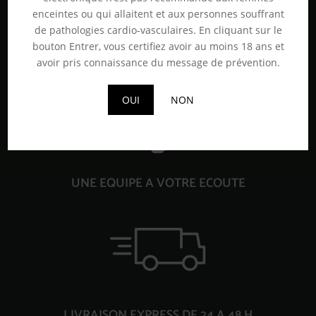
enceintes ou qui allaitent et aux personnes souffrant
de pathologies cardio-vasculaires. En cliquant sur le
bouton Entrer, vous certifiez avoir au moins 18 ans et
PAIEMENT 100% SECURISE
avoir pris connaissance du message de prévention.
OUI
NON
UNE EQUIPE A VOTRE ECOUTE
LIVRAISON EXPRESS DE 24 A 48 H