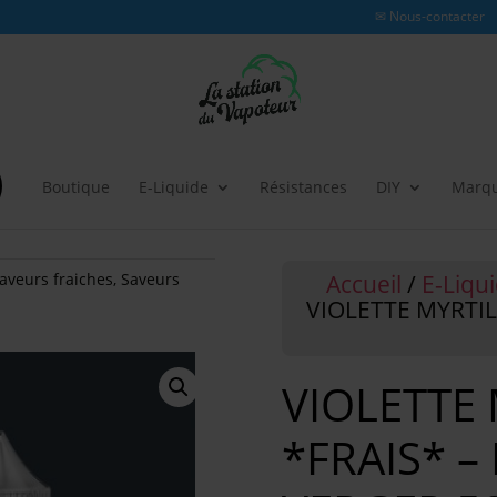
✉ Nous-contacter
Boutique
E-Liquide
Résistances
DIY
Marq
Accueil
/
E-Liqu
aveurs fraiches
,
Saveurs
VIOLETTE MYRTIL
VIOLETTE 
*FRAIS* – 