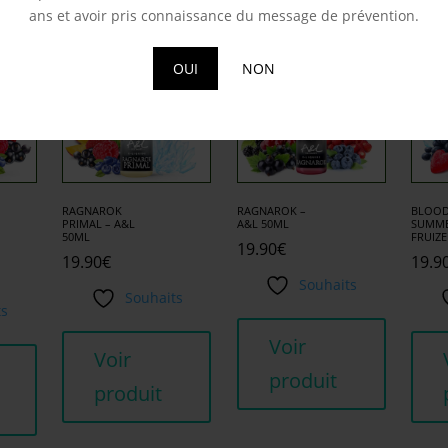
milaires
ans et avoir pris connaissance du message de prévention.
OUI
NON
RAGNAROK
RAGNAROK –
BLOO
PRIMAL – A&L
A&L 50ML
SUMME
50ML
FRUIZE
19.90
€
19.90
€
19.9
Souhaits
Souhaits
ts
Voir
Voir
produit
produit