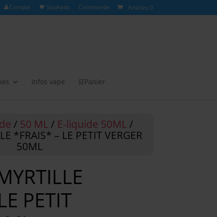
👤Compte
🖤 Souhaits
Commande
Articles 0
ues
Infos vape
🛒Panier
ide
/
50 ML
/
E-liquide 50ML
/
LE *FRAIS* – LE PETIT VERGER
50ML
MYRTILLE
LE PETIT