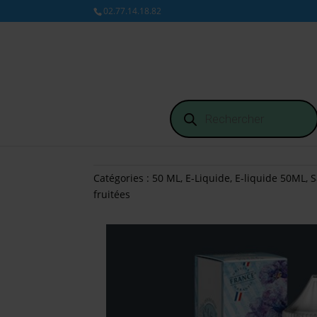
02.77.14.18.82
Recherche
de
produits
Catégories :
50 ML
,
E-Liquide
,
E-liquide 50ML
,
S
fruitées