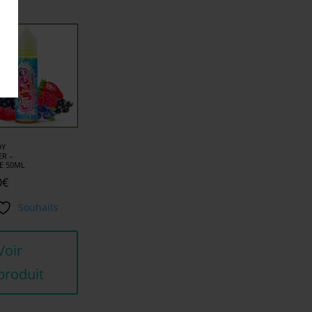
DY
R –
E 50ML
0
€
Souhaits
Voir
produit