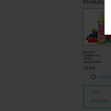
Produits si
BLOODY
SUMMER ‘NO
FRESH’ –
FRUIZEE 50ML
19.90
€
Souhai
Voir
produit