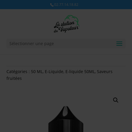
02.77.14.18.82
Sélectionner une page
Catégories :
50 ML
,
E-Liquide
,
E-liquide 50ML
,
Saveurs
fruitées