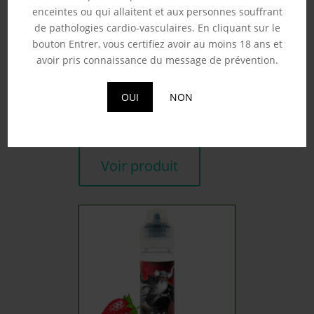
enceintes ou qui allaitent et aux personnes souffrant
de pathologies cardio-vasculaires. En cliquant sur le
bouton Entrer, vous certifiez avoir au moins 18 ans et
avoir pris connaissance du message de prévention.
BLOODY SUMMER ‘NO
FRESH’ – FRUIZEE 50ML
19.90
€
OUI
NON
Souhaits
Voir produit