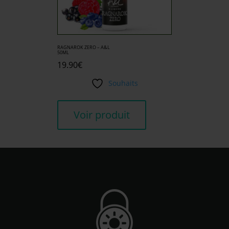
RAGNAROK ZERO – A&L
50ML
19.90
€
Souhaits
Voir produit