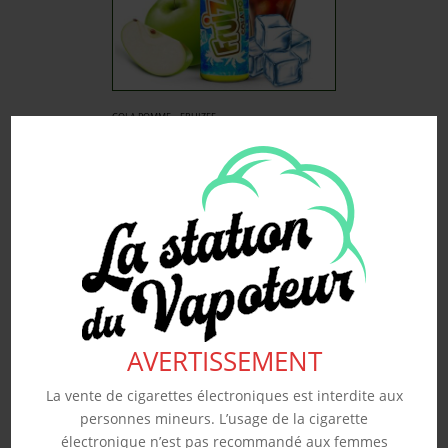
COLA POMME – FRUIZEE
50ML
19.90
€
Souhaits
Voir produit
AVERTISSEMENT
La vente de cigarettes électroniques est interdite aux
personnes mineurs. L’usage de la cigarette
électronique n’est pas recommandé aux femmes