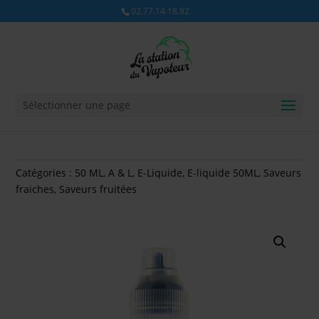
02.77.14.18.82
Sélectionner une page
Catégories :
50 ML
,
A & L
,
E-Liquide
,
E-liquide 50ML
,
Saveurs
fraiches
,
Saveurs fruitées