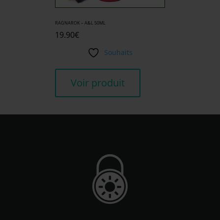
RAGNAROK – A&L 50ML
19.90
€
Souhaits
Voir produit