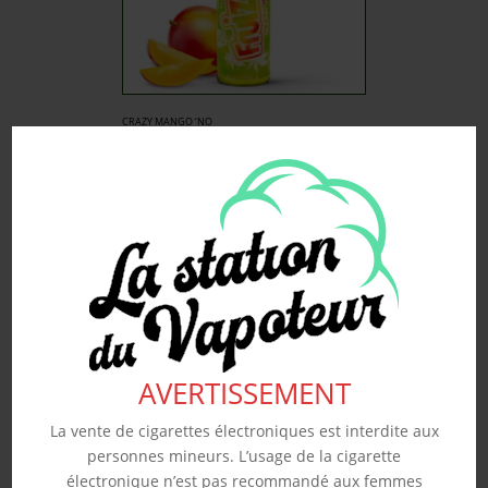
CRAZY MANGO ‘NO
FRESH’ – FRUIZEE 50ML
19.90
€
Souhaits
Voir produit
AVERTISSEMENT
La vente de cigarettes électroniques est interdite aux
personnes mineurs. L’usage de la cigarette
électronique n’est pas recommandé aux femmes