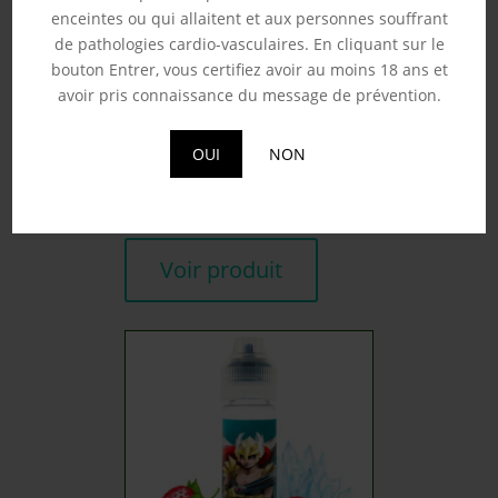
enceintes ou qui allaitent et aux personnes souffrant
de pathologies cardio-vasculaires. En cliquant sur le
bouton Entrer, vous certifiez avoir au moins 18 ans et
avoir pris connaissance du message de prévention.
CITRON ORANGE
MANDARINE – FRUIZEE
50ML
OUI
NON
19.90
€
Souhaits
Voir produit