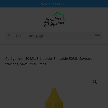
02.77.14.18.82
Sélectionner une page
Catégories :
50 ML
,
E-Liquide
,
E-liquide 50ML
,
Saveurs
fraiches
,
Saveurs fruitées