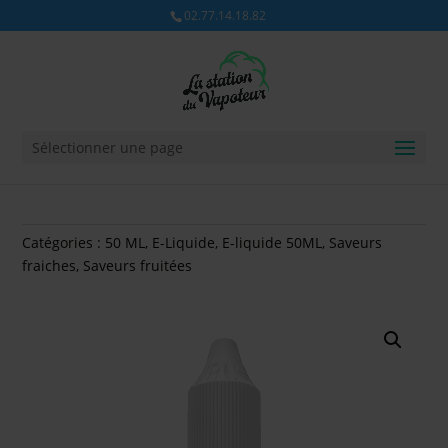
02.77.14.18.82
Sélectionner une page
Catégories :
50 ML
,
E-Liquide
,
E-liquide 50ML
,
Saveurs
fraiches
,
Saveurs fruitées