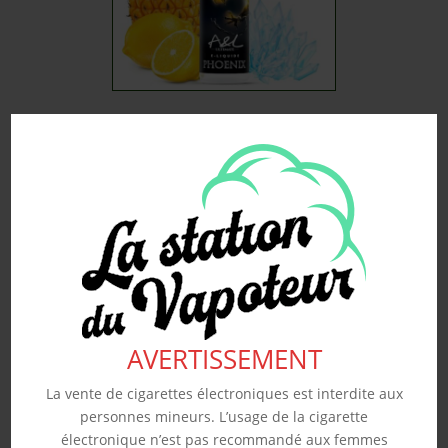
PHOENIX – A&L 50ML
19.90
€
Souhaits
Voir produit
AVERTISSEMENT
La vente de cigarettes électroniques est interdite aux
personnes mineurs. L’usage de la cigarette
électronique n’est pas recommandé aux femmes