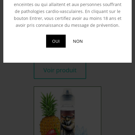
enceintes ou qui allaitent et aux personnes souffrant
de pathologies cardio-vasculaires. En cliquant sur le
bouton Entrer, vous certifiez avoir au moins 18 ans et
avoir pris connaissance du message de prévention.
BLOODY SUMMER –
FRUIZEE 50ML
19.90
€
OUI
NON
Souhaits
Voir produit