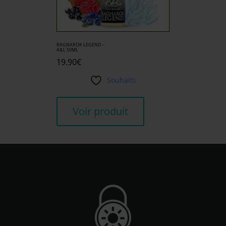
RAGNAROK LEGEND –
A&L 50ML
19.90
€
Souhaits
Voir produit