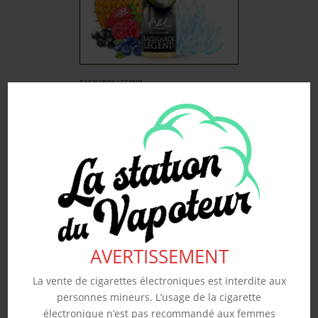
RAGNAROK LEGEND –
A&L 50ML
19.90
€
Souhaits
Voir produit
AVERTISSEMENT
La vente de cigarettes électroniques est interdite aux
personnes mineurs. L’usage de la cigarette
électronique n’est pas recommandé aux femmes