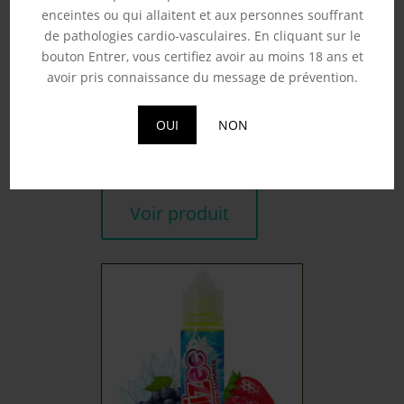
enceintes ou qui allaitent et aux personnes souffrant
de pathologies cardio-vasculaires. En cliquant sur le
bouton Entrer, vous certifiez avoir au moins 18 ans et
avoir pris connaissance du message de prévention.
SUMMER BEACH –
FRUIZEE 50ML
19.90
€
OUI
NON
Souhaits
Voir produit