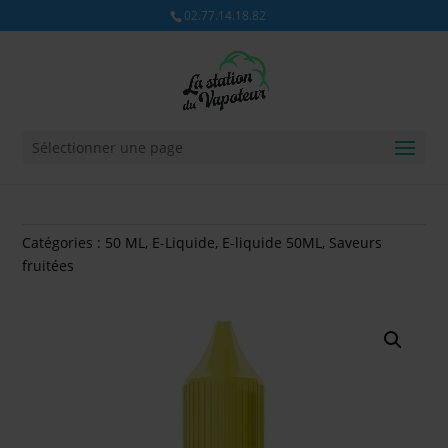
02.77.14.18.82
Sélectionner une page
Catégories :
50 ML
,
E-Liquide
,
E-liquide 50ML
,
Saveurs
fruitées