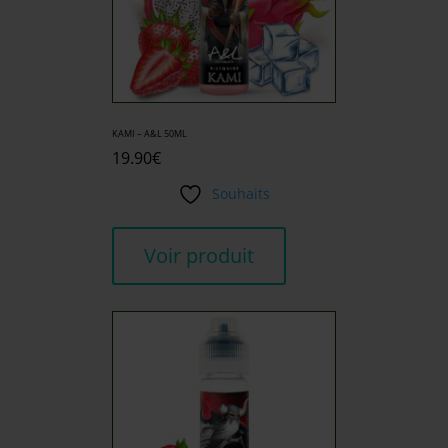
KAMI – A&L 50ML
19.90
€
Souhaits
Voir produit