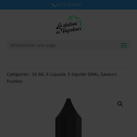
02.77.14.18.82
Sélectionner une page
Catégories :
50 ML
,
E-Liquide
,
E-liquide 50ML
,
Saveurs
fruitées