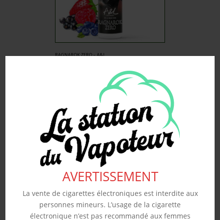
RAGNAROK ZERO – A&L
50ML
19.90
€
Souhaits
Voir produit
AVERTISSEMENT
La vente de cigarettes électroniques est interdite aux
personnes mineurs. L’usage de la cigarette
électronique n’est pas recommandé aux femmes