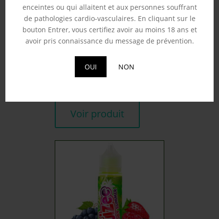
enceintes ou qui allaitent et aux personnes souffrant
de pathologies cardio-vasculaires. En cliquant sur le
bouton Entrer, vous certifiez avoir au moins 18 ans et
avoir pris connaissance du message de prévention.
CASSIS MANGUE –
FRUIZEE 50ML
19.90
€
OUI
NON
Souhaits
Voir produit