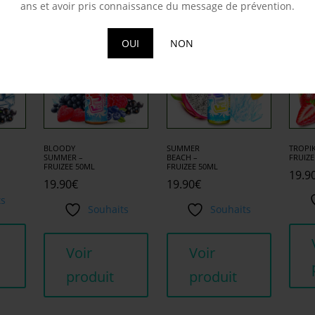
milaires
ans et avoir pris connaissance du message de prévention.
OUI
NON
BLOODY
SUMMER
TROPIK
SUMMER –
BEACH –
FRUIZE
FRUIZEE 50ML
FRUIZEE 50ML
19.9
19.90
€
19.90
€
ts
Souhaits
Souhaits
Voir
Voir
produit
produit