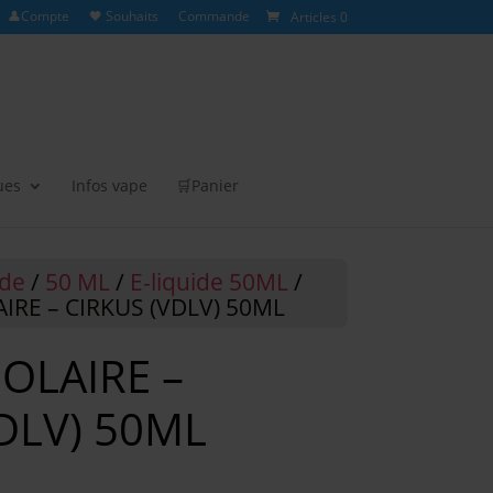
👤Compte
🖤 Souhaits
Commande
Articles 0
ues
Infos vape
🛒Panier
ide
/
50 ML
/
E-liquide 50ML
/
RE – CIRKUS (VDLV) 50ML
OLAIRE –
DLV) 50ML