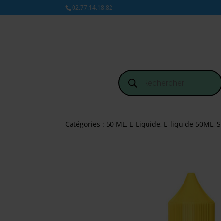
02.77.14.18.82
Recherche
de
produits
Catégories :
50 ML
,
E-Liquide
,
E-liquide 50ML
,
S