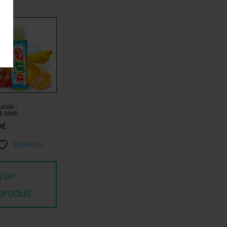
ANIA –
E 50ML
0
€
Souhaits
Voir
produit