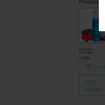
Produits si
BLUE DEVIL –
AVAP 50ML
17.90
€
Souhai
Voir
produit