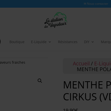
✉ Nous-contacter
Boutique
E-Liquide
Résistances
DIY
Marq
Accueil
/
E-Liqu
aveurs fraiches
MENTHE POLAI
MENTHE P
CIRKUS (V
19.90
€