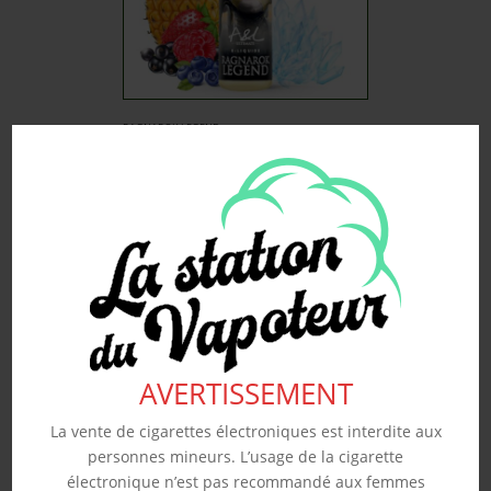
RAGNAROK LEGEND –
A&L 50ML
19.90
€
Souhaits
Voir produit
AVERTISSEMENT
La vente de cigarettes électroniques est interdite aux
personnes mineurs. L’usage de la cigarette
électronique n’est pas recommandé aux femmes