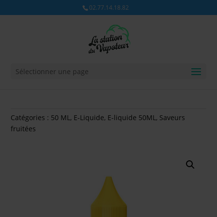
02.77.14.18.82
Sélectionner une page
Catégories :
50 ML
,
E-Liquide
,
E-liquide 50ML
,
Saveurs
fruitées