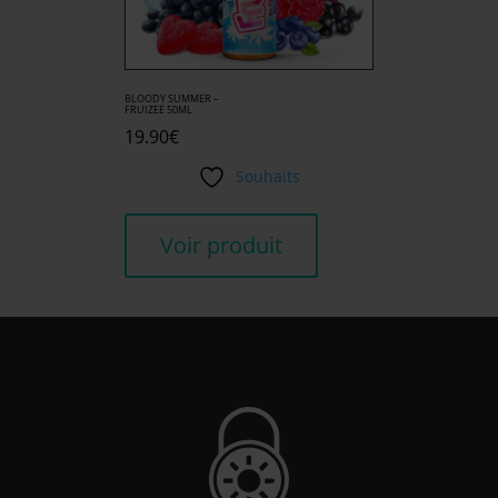
BLOODY SUMMER –
FRUIZEE 50ML
19.90
€
Souhaits
Voir produit