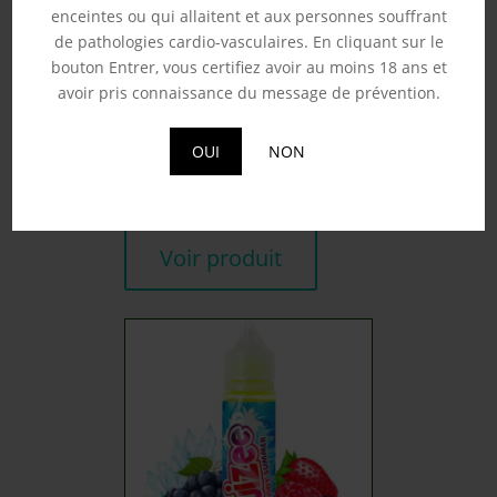
enceintes ou qui allaitent et aux personnes souffrant
de pathologies cardio-vasculaires. En cliquant sur le
bouton Entrer, vous certifiez avoir au moins 18 ans et
avoir pris connaissance du message de prévention.
BLUE DEVIL – AVAP 50ML
17.90
€
OUI
NON
Souhaits
Voir produit