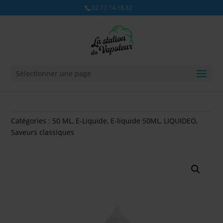
02.77.14.18.82
Sélectionner une page
Catégories :
50 ML
,
E-Liquide
,
E-liquide 50ML
,
LIQUIDEO
,
Saveurs classiques