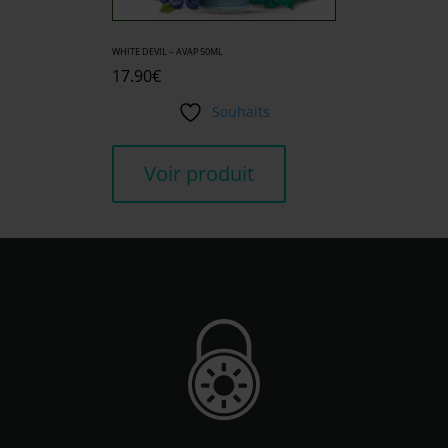
WHITE DEVIL – AVAP 50ML
17.90
€
Souhaits
Voir produit