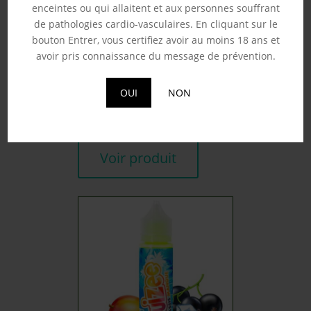
enceintes ou qui allaitent et aux personnes souffrant
de pathologies cardio-vasculaires. En cliquant sur le
bouton Entrer, vous certifiez avoir au moins 18 ans et
avoir pris connaissance du message de prévention.
FIRE MOON – FRUIZEE
50ML
19.90
€
OUI
NON
Souhaits
Voir produit