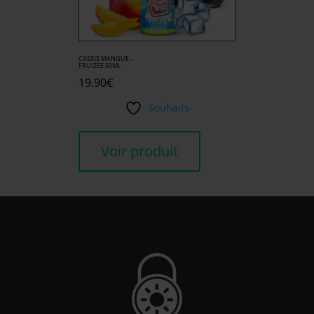
CASSIS MANGUE –
FRUIZEE 50ML
19.90
€
Souhaits
Voir produit