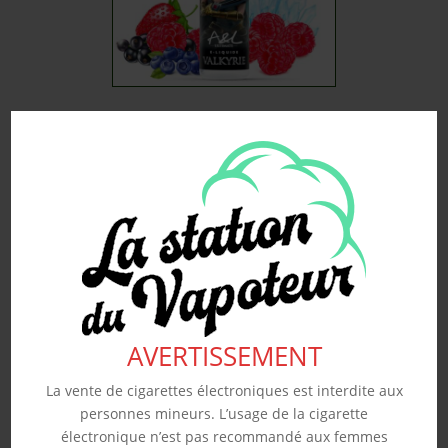
VALKYRIE – A&L 50ML
19.90
€
Souhaits
Voir produit
AVERTISSEMENT
La vente de cigarettes électroniques est interdite aux
personnes mineurs. L’usage de la cigarette
électronique n’est pas recommandé aux femmes