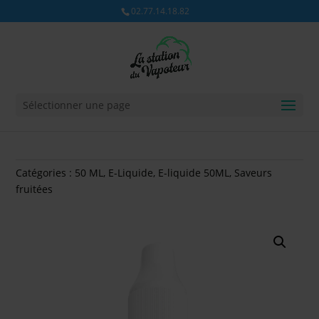
02.77.14.18.82
Sélectionner une page
Catégories :
50 ML
,
E-Liquide
,
E-liquide 50ML
,
Saveurs
fruitées