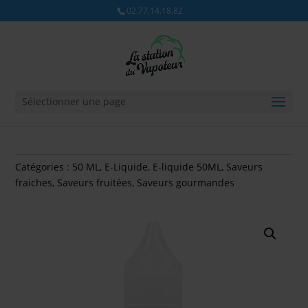
02.77.14.18.82
Sélectionner une page
Catégories :
50 ML
,
E-Liquide
,
E-liquide 50ML
,
Saveurs
fraiches
,
Saveurs fruitées
,
Saveurs gourmandes