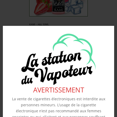
KAMI – A&L 50ML
19.90
€
Souhaits
Voir produit
AVERTISSEMENT
La vente de cigarettes électroniques est interdite aux
personnes mineurs. L’usage de la cigarette
électronique n’est pas recommandé aux femmes
enceintes ou qui allaitent et aux personnes souffrant