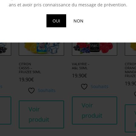
milaires
ans et avoir pris connaissance du message de prévention.
OUI
NON
CITRON
VALKYRIE –
CITRO
CASSIS –
A&L 50ML
ORAN
FRUIZEE 50ML
MANDA
19.90
€
FRUIZE
19.90
€
19.9
ts
Souhaits
Souhaits
Voir
Voir
produit
produit