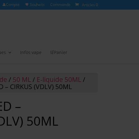
👤Compte
🖤 Souhaits
Commande
Articles 0
ues
Infos vape
🛒Panier
ide
/
50 ML
/
E-liquide 50ML
/
 – CIRKUS (VDLV) 50ML
ED –
DLV) 50ML