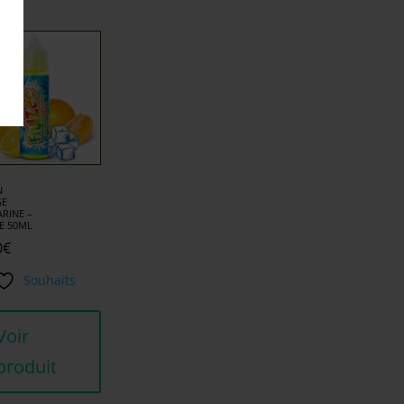
N
GE
RINE –
E 50ML
0
€
Souhaits
Voir
produit