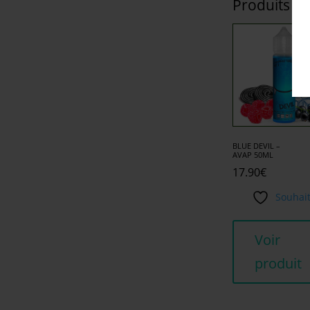
Produits si
BLUE DEVIL –
AVAP 50ML
17.90
€
Souhai
Voir
produit