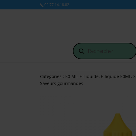
02.77.14.18.82
Recherche
de
produits
Catégories :
50 ML
,
E-Liquide
,
E-liquide 50ML
,
S
Saveurs gourmandes