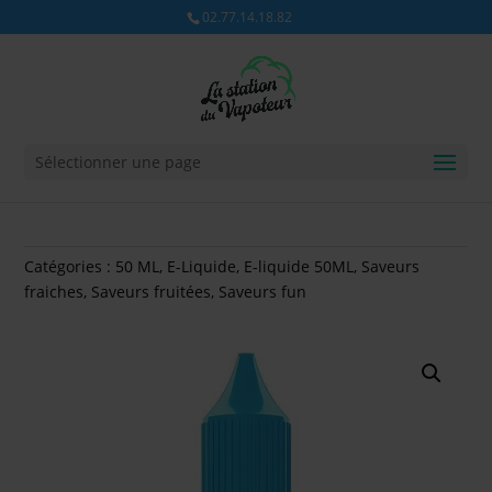
02.77.14.18.82
Sélectionner une page
Catégories :
50 ML
,
E-Liquide
,
E-liquide 50ML
,
Saveurs
fraiches
,
Saveurs fruitées
,
Saveurs fun