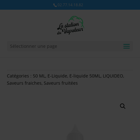
02.77.14.18.82
Sélectionner une page
Catégories :
50 ML
,
E-Liquide
,
E-liquide 50ML
,
LIQUIDEO
,
Saveurs fraiches
,
Saveurs fruitées