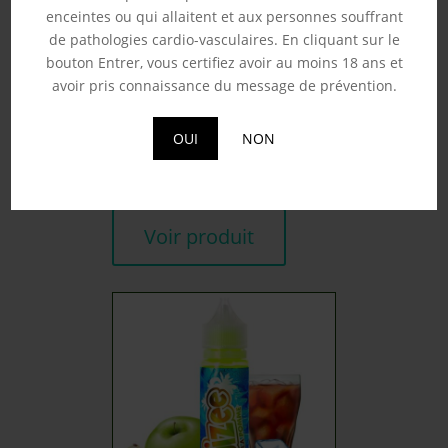
enceintes ou qui allaitent et aux personnes souffrant
de pathologies cardio-vasculaires. En cliquant sur le
bouton Entrer, vous certifiez avoir au moins 18 ans et
avoir pris connaissance du message de prévention.
SUNSET LOVER – FRUIZEE
50ML
19.90
€
OUI
NON
Souhaits
Voir produit