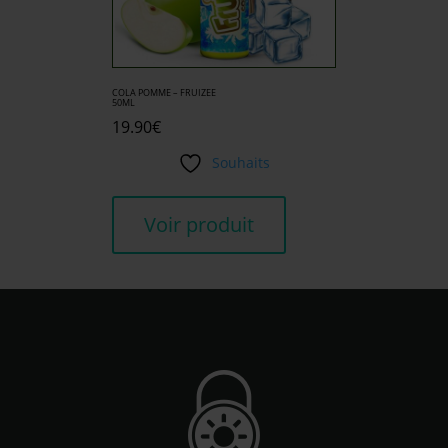
COLA POMME – FRUIZEE
50ML
19.90
€
Souhaits
Voir produit