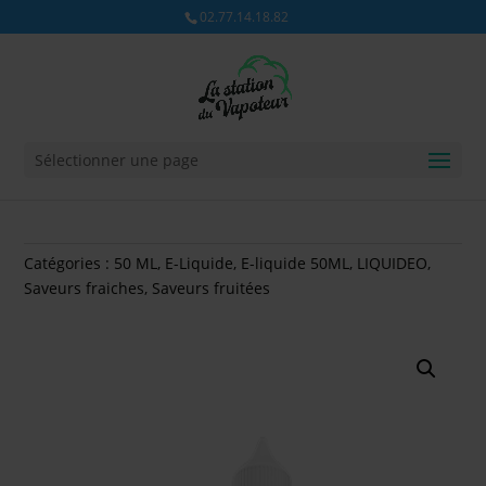
02.77.14.18.82
Sélectionner une page
Catégories :
50 ML
,
E-Liquide
,
E-liquide 50ML
,
LIQUIDEO
,
Saveurs fraiches
,
Saveurs fruitées