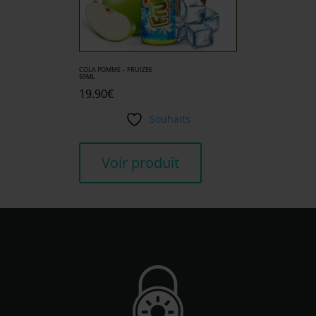
COLA POMME – FRUIZEE
50ML
19.90
€
Souhaits
Voir produit