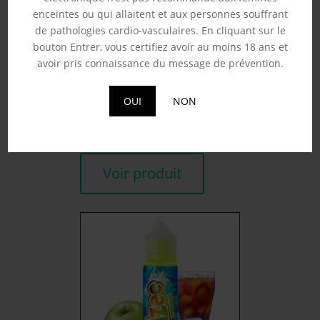
enceintes ou qui allaitent et aux personnes souffrant
de pathologies cardio-vasculaires. En cliquant sur le
bouton Entrer, vous certifiez avoir au moins 18 ans et
avoir pris connaissance du message de prévention.
FIRE MOON – FRUIZEE
50ML
OUI
NON
19.90
€
Souhaits
Voir produit