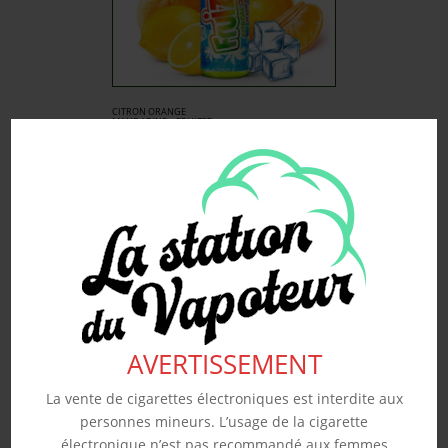
CITRON ORANGE
MANDARINE – FRUIZEE
50ML
19.90
€
Souhaits
Voir produit
AVERTISSEMENT
La vente de cigarettes électroniques est interdite aux
personnes mineurs. L’usage de la cigarette
électronique n’est pas recommandé aux femmes