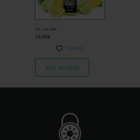
ONI – A&L 50ML
19.90
€
Souhaits
Voir produit