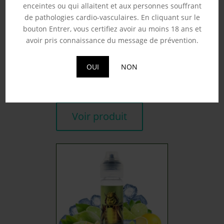
enceintes ou qui allaitent et aux personnes souffrant
de pathologies cardio-vasculaires. En cliquant sur le
bouton Entrer, vous certifiez avoir au moins 18 ans et
avoir pris connaissance du message de prévention.
RAGNAROK – A&L 50ML
19.90
€
OUI
NON
Souhaits
Voir produit