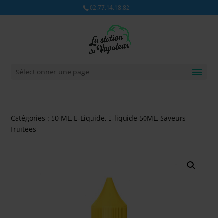
02.77.14.18.82
Sélectionner une page
Catégories :
50 ML
,
E-Liquide
,
E-liquide 50ML
,
Saveurs
fruitées