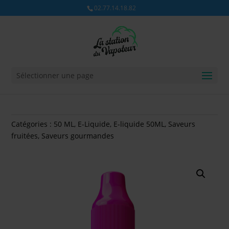
02.77.14.18.82
Sélectionner une page
Catégories :
50 ML
,
E-Liquide
,
E-liquide 50ML
,
Saveurs
fruitées
,
Saveurs gourmandes