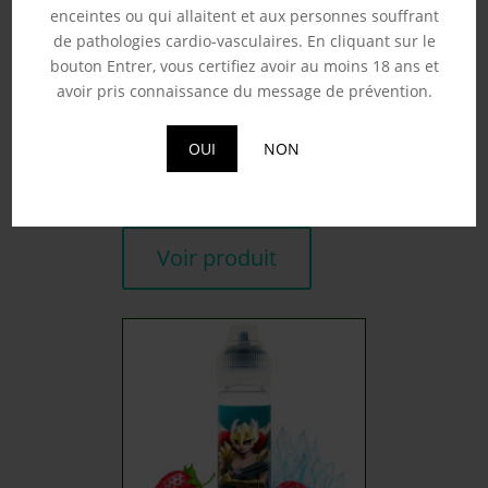
enceintes ou qui allaitent et aux personnes souffrant
de pathologies cardio-vasculaires. En cliquant sur le
bouton Entrer, vous certifiez avoir au moins 18 ans et
avoir pris connaissance du message de prévention.
CASSIS MANGUE –
FRUIZEE 50ML
OUI
NON
19.90
€
Souhaits
Voir produit