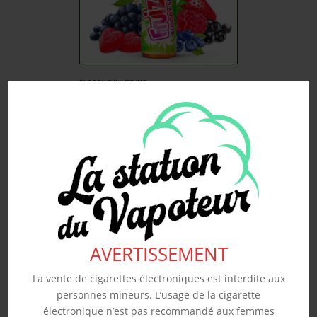
BLOODY SUMMER ‘NO
FRESH’ – FRUIZEE 50ML
19.90
€
Souhaits
Voir produit
AVERTISSEMENT
La vente de cigarettes électroniques est interdite aux
personnes mineurs. L’usage de la cigarette
électronique n’est pas recommandé aux femmes