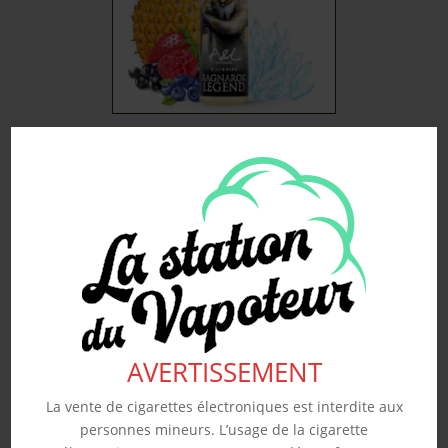
RAGNAROK LEGEND –
A&L 50ML
19.90
€
Souhaits
Voir produit
AVERTISSEMENT
La vente de cigarettes électroniques est interdite aux
personnes mineurs. L’usage de la cigarette