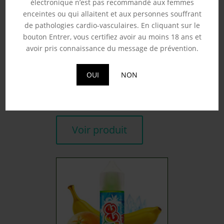
électronique n’est pas recommandé aux femmes
enceintes ou qui allaitent et aux personnes souffrant
de pathologies cardio-vasculaires. En cliquant sur le
bouton Entrer, vous certifiez avoir au moins 18 ans et
avoir pris connaissance du message de prévention.
CRAZY MANGO ‘NO
FRESH’ – FRUIZEE 50ML
OUI
NON
19.90
€
Souhaits
Voir produit