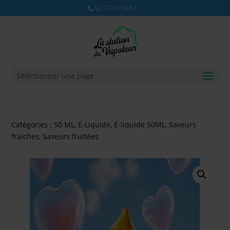
02.77.14.18.82
Sélectionner une page
Catégories :
50 ML
,
E-Liquide
,
E-liquide 50ML
,
Saveurs
fraiches
,
Saveurs fruitées