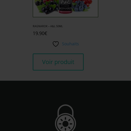
RAGNAROK – A&L 50ML
19.90
€
Souhaits
Voir produit