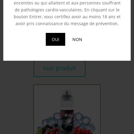
enceintes ou qui allaitent et aux personnes souffrant
de pathologies cardio-vasculaires. En cliquant sur le
bouton Entrer, vous certifiez avoir au moins 18 ans et
avoir pris connaissance du message de prévention.
WHITE DEVIL – AVAP 50ML
17.90
€
OUI
NON
Souhaits
Voir produit