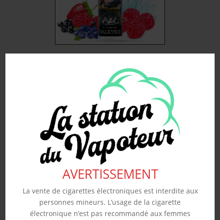
VALKYRIE – A&L 50ML
19.90
€
Souhaits
Voir produit
AVERTISSEMENT
La vente de cigarettes électroniques est interdite aux
personnes mineurs. L’usage de la cigarette
électronique n’est pas recommandé aux femmes