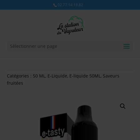
02.77.14.18.82
Sélectionner une page
Catégories :
50 ML
,
E-Liquide
,
E-liquide 50ML
,
Saveurs
fruitées