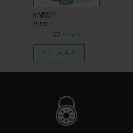
SUMMER BEACH –
FRUIZEE 50ML
19.90
€
Souhaits
Voir produit