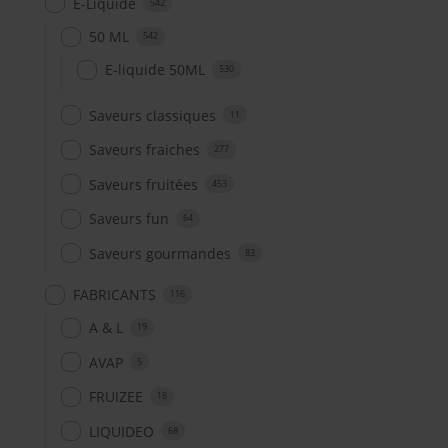
E-Liquide
542
50 ML
542
E-liquide 50ML
530
Saveurs classiques
11
Saveurs fraiches
277
Saveurs fruitées
453
Saveurs fun
64
Saveurs gourmandes
83
FABRICANTS
116
A & L
19
AVAP
5
FRUIZEE
18
LIQUIDEO
68