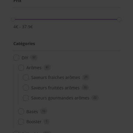
Prix
4
€
-
37.9
€
Catégories
DIY
97
Arômes
81
Saveurs fraiches arômes
29
Saveurs fruitées arômes
50
Saveurs gourmandes arômes
22
Bases
16
Booster
1