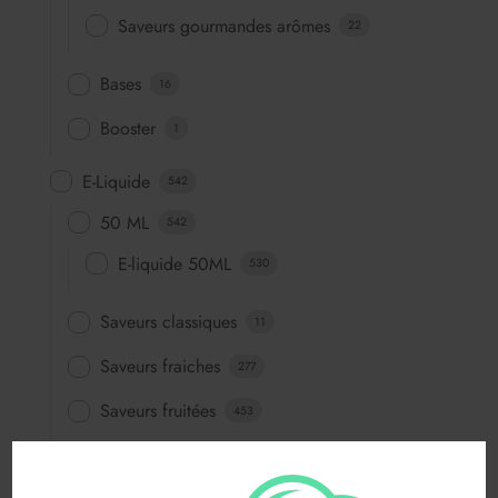
Saveurs gourmandes arômes
22
Bases
16
Booster
1
E-Liquide
542
50 ML
542
E-liquide 50ML
530
Saveurs classiques
11
Saveurs fraiches
277
Saveurs fruitées
453
Saveurs fun
64