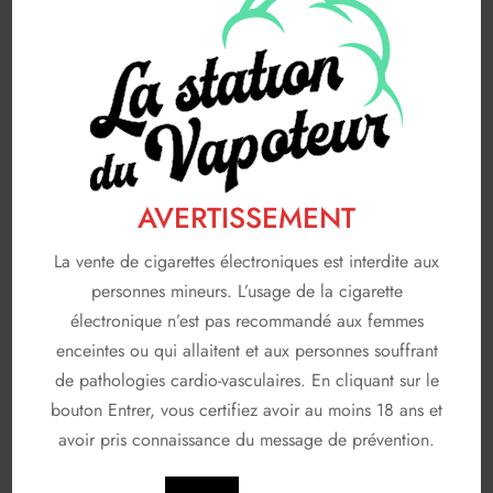
Saveurs gourmandes
83
FABRICANTS
116
A & L
19
AVAP
5
FRUIZEE
18
AVERTISSEMENT
LIQUIDEO
68
La vente de cigarettes électroniques est interdite aux
SOLANA
3
personnes mineurs. L’usage de la cigarette
T JUICE
3
électronique n’est pas recommandé aux femmes
enceintes ou qui allaitent et aux personnes souffrant
Non classé
26
de pathologies cardio-vasculaires. En cliquant sur le
bouton Entrer, vous certifiez avoir au moins 18 ans et
En stock
avoir pris connaissance du message de prévention.