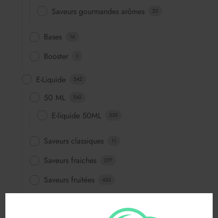
Saveurs gourmandes arômes
22
Bases
16
Booster
1
E-Liquide
542
50 ML
542
E-liquide 50ML
530
Saveurs classiques
11
Saveurs fraiches
277
Saveurs fruitées
453
Saveurs fun
64