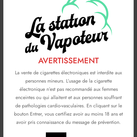
Saveurs gourmandes
83
FABRICANTS
116
A & L
19
AVAP
5
FRUIZEE
18
AVERTISSEMENT
LIQUIDEO
68
La vente de cigarettes électroniques est interdite aux
SOLANA
3
personnes mineurs. L’usage de la cigarette
T JUICE
3
électronique n’est pas recommandé aux femmes
enceintes ou qui allaitent et aux personnes souffrant
Non classé
26
de pathologies cardio-vasculaires. En cliquant sur le
bouton Entrer, vous certifiez avoir au moins 18 ans et
En stock
avoir pris connaissance du message de prévention.