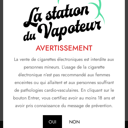
A & L
19
AVAP
5
FRUIZEE
18
LIQUIDEO
68
AVERTISSEMENT
SOLANA
3
La vente de cigarettes électroniques est interdite aux
T JUICE
3
personnes mineurs. L’usage de la cigarette
électronique n’est pas recommandé aux femmes
Non classé
26
enceintes ou qui allaitent et aux personnes souffrant
de pathologies cardio-vasculaires. En cliquant sur le
En stock
bouton Entrer, vous certifiez avoir au moins 18 ans et
avoir pris connaissance du message de prévention.
OUI
NON