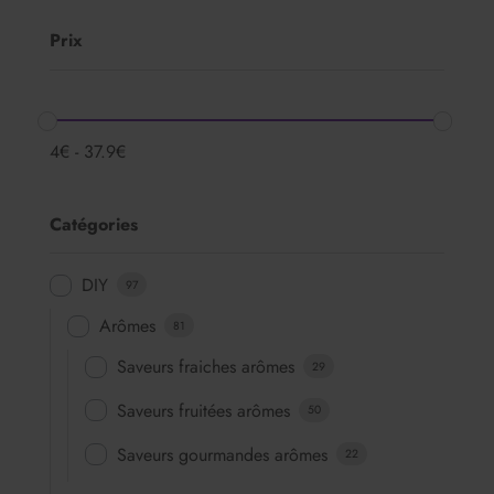
produit
à
a
7.50€
Prix
plusieurs
variations.
Les
4
€
-
37.9
€
options
peuvent
être
Catégories
choisies
sur
DIY
97
la
Arômes
81
page
du
Saveurs fraiches arômes
29
produit
Saveurs fruitées arômes
50
Saveurs gourmandes arômes
22