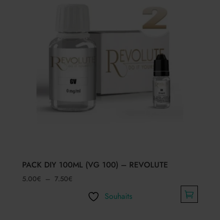
PACK DIY 100ML (VG 100) – REVOLUTE
Plage
5.00
€
–
7.50
€
de
Souhaits
prix :
Ce
5.00€