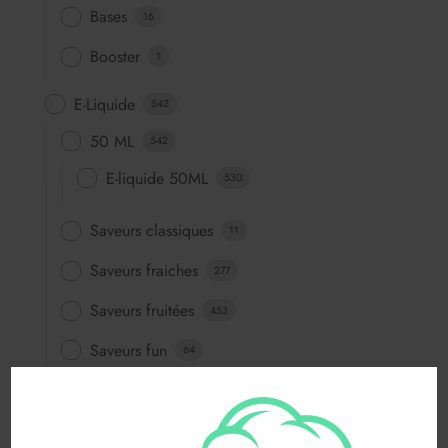
Bases
16
Booster
1
E-Liquide
542
50 ML
542
E-liquide 50ML
530
Saveurs classiques
11
Saveurs fraiches
277
Saveurs fruitées
453
Saveurs fun
64
Saveurs gourmandes
83
FABRICANTS
116