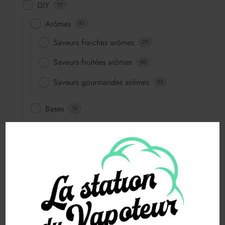
DIY
97
Arômes
81
Saveurs fraiches arômes
29
Saveurs fruitées arômes
50
Saveurs gourmandes arômes
22
Bases
16
Booster
1
E-Liquide
542
50 ML
542
E-liquide 50ML
530
Saveurs classiques
11