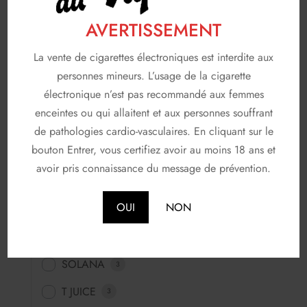
Saveurs fraiches
277
AVERTISSEMENT
Saveurs fruitées
453
La vente de cigarettes électroniques est interdite aux
Saveurs fun
64
personnes mineurs. L’usage de la cigarette
électronique n’est pas recommandé aux femmes
Saveurs gourmandes
83
enceintes ou qui allaitent et aux personnes souffrant
FABRICANTS
de pathologies cardio-vasculaires. En cliquant sur le
116
bouton Entrer, vous certifiez avoir au moins 18 ans et
A & L
19
avoir pris connaissance du message de prévention.
AVAP
5
OUI
NON
FRUIZEE
18
LIQUIDEO
68
SOLANA
3
T JUICE
3